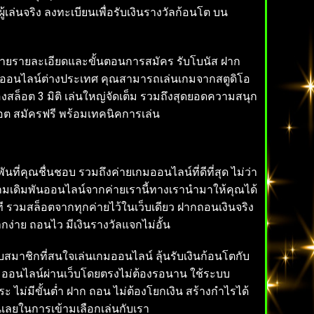
ู้เล่นจริง ลงทะเบียนเพื่อรับเงินรางวัลก้อนโต บน
ิบายรายละเอียดและขั้นตอนการสมัคร รับโบนัส ฝาก
็อตออนไลน์ต่างประเทศ คุณสามารถเล่นเกมจากสตูดิโอ
งสล็อต 3 มิติ เล่นใหญ่จัดเต็ม รวมถึงสุดยอดความสนุก
ล็อต สมัครฟรี พร้อมเทคนิคการเล่น
่คุณชื่นชอบ รวมถึงค่ายเกมออนไลน์ที่ดีที่สุด ไม่ว่า
กมเดิมพันออนไลน์จากค่ายเรานี้ทางเรานำมาให้คุณได้
ที รวมสล็อตจากทุกค่ายไว้ในเว็บเดียว ฝากถอนเงินจริง
กง่าย ถอนไว มีเงินรางวัลแจกไม่อั้น
มาชิกที่สนใจเล่นเกมออนไลน์ ลุ้นรับเงินก้อนโตกับ
เกมออนไลน์ผ่านเว็บโดยตรงไม่ต้องรอนาน ใช้ระบบ
 ไม่มีขั้นต่ำ ฝาก ถอน ไม่ต้องโยกเงิน สร้างกำไรได้
กันเลยในการเข้ามเลือกเล่นกับเรา