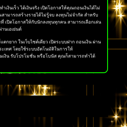
้ ทำเงินเร็ว ได้เงินจริง เปิดโอกาสให้คุณถอนเงินได้ไม่
ณสามารถสร้างรายได้ไม่รู้จบ ลงทุนไม่จำกัด สำหรับ
ที่ เปิดโอกาสให้กับนักลงทุนทุกคน สามารถเลือกเล่น
ผ่านเอเย่นต์
่แตกยาก ในเว็บไซต์เดียว เปิดระบบฝาก ถอนเงิน ผ่าน
วประเทศ โดยใช้ระบบอัตโนมัติในการให้
นเงิน รับโปรโมชั่น หรือโบนัส คุณก็สามารถทำได้