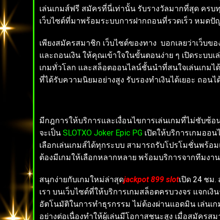
เล่นเกมส์ฟรี สมัครที่นี่เท่านั้น รับรางวัลมากที่สุด 
เว็บไซต์ที่มาพร้อมระบบการฝากถอนที่รวดเร็ว หมดป
เพียงสมัครสมาชิก เว็บไซต์ของทาง บอกเลยว่าเว็บขอ
และถอนเงิน ให้คุณเข้าใจในขั้นตอนง่าย ๆ เปิดระบบ
เกมทั่วโลก และสล็อตออนไลน์ชั้นนำที่สนใจเล่นเกมได้
ที่ได้รับความนิยมอย่างสูง รับรองทำเงินได้เยอะ ถอนไ
มีกฎการให้บริการและเงื่อนไขการเล่นเกมที่ไม่ซับซ้อ
จะเป็น
SLOTXO Joker Epic PG
เปิดให้บริการเกมออนไ
เลือกเล่นเกมส์ได้ทุกระบบ สามารถรับโปรโมชั่นพร้อมเล
ต้องมีเกมให้เลือกหลากหลาย พร้อมบริการจากทีมงานมืออ
สนุกง่ายกับเกมใหม่ล่าสุด
jackpot 899 slot
เปิด 24 ชม
เรา บนเว็บไซต์ที่ให้บริการเกมสล็อตครบวงจร แจกเงิ
อัตโนมัติในการทำธุรกรรม ไม่ต้องผ่านแอดมิน เล่นเกมอ
อย่างต่อเนื่องทำให้ผู้เล่นมีโอกาสชนะสูง เมื่อสมัครสม