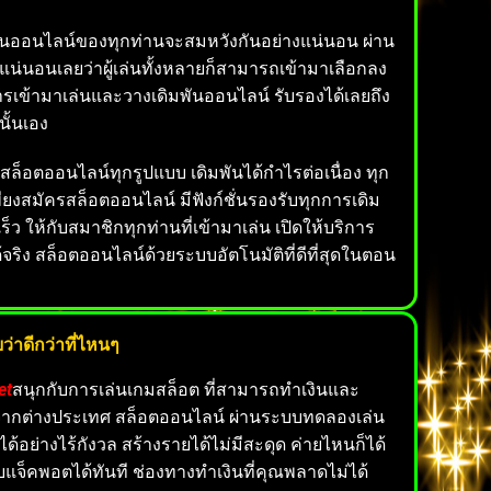
ดมพันออนไลน์ของทุกท่านจะสมหวังกันอย่างแน่นอน ผ่าน
 แน่นอนเลยว่าผู้เล่นทั้งหลายก็สามารถเข้ามาเลือกลง
ารเข้ามาเล่นและวางเดิมพันออนไลน์ รับรองได้เลยถึง
ั้นเอง
ล็อตออนไลน์ทุกรูปแบบ เดิมพันได้กำไรต่อเนื่อง ทุก
งสมัครสล็อตออนไลน์ มีฟังก์ชั่นรองรับทุกการเดิม
ว ให้กับสมาชิกทุกท่านที่เข้ามาเล่น เปิดให้บริการ
ริง สล็อตออนไลน์ด้วยระบบอัตโนมัติที่ดีที่สุดในตอน
ว่าดีกว่าที่ไหนๆ
et
สนุกกับการเล่นเกมสล็อต ที่สามารถทำเงินและ
จากต่างประเทศ สล็อตออนไลน์ ผ่านระบบทดลองเล่น
้อย่างไร้กังวล สร้างรายได้ไม่มีสะดุด ค่ายไหนก็ได้
อบแจ็คพอตได้ทันที ช่องทางทำเงินที่คุณพลาดไม่ได้