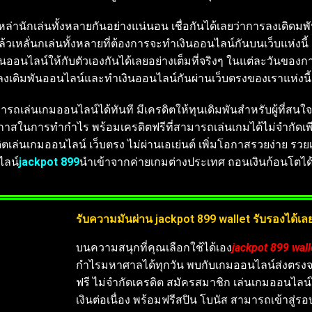
เหล่านักเล่นทั้งหลายกันอย่างแน่นอน เชื่อกันได้เลยว่าการลงเดิ
้วเหลั่นกเล่นทั้งหลายที่ต้องการจะทำเงินออนไลน์กันบนเว็บแห่งนี้
ออนไลน์ให้กับตัวเองกันได้เลยอย่างเต็มที่จริงๆ ในแต่ละวันของก
งเดิมพันออนไลน์และทำเงินออนไลน์กันผ่านเว็บตรงของเราแห่งนี้น
เล่นเกมออนไลน์ได้ทันที มีเครดิตให้ทุนเดิมพันสำหรับผู้ที่สนใจส
กาสในการทำกำไร พร้อมเครดิตฟรีที่สามารถเล่นเกมได้ไม่จำกัดเพีย
เล่นเกมออนไลน์ เว็บตรง ไม่ผ่านเอเย่นต์ เพิ่มโอกาสรวยง่าย รวยเร็
ไลน์
jackpot 899
นำเข้าจากค่ายเกมต่างประเทศ ถอนเงินก้อนโตได้จ
รับความมันผ่าน jackpot 899 wallet รับรองได้เลย
บนความสนุกที่คุณเลือกใช้ได้เอง
jackpot 899 wall
กำไรมหาศาลได้ทุกวัน พบกับเกมออนไลน์ส่งตรง
ฟรี ไม่จำกัดเครดิต สมัครสมาชิก เล่นเกมออนไลน์ได
เงินต่อเนื่อง พร้อมฟรีสปิน โบนัส สามารถเข้าสู่ร